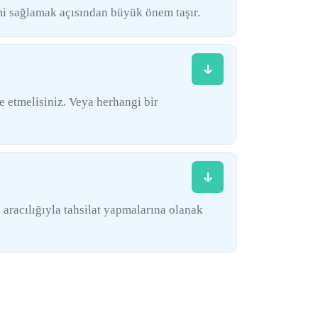
imi sağlamak açısından büyük önem taşır.
e etmelisiniz. Veya herhangi bir
 aracılığıyla tahsilat yapmalarına olanak