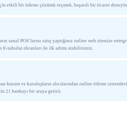
için etkili bir ödeme çözümü seçmek, başarılı bir ticaret deney
arın sanal POS’larını satış yaptığınız online web sitenize entegr
tahsilat ekranları ile ilk adımı atabilirsiniz.
apan kurum ve kuruluşların alıcılarından online ödeme sistemleri
in 21 bankayı bir araya getirir.