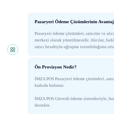
Pazaryeri Ödeme Çözümlerinin Avantaj
Pazaryeri ödeme çözümleri, satıcılar ve alıc
merkezi olarak yönetilmesidir. Alıcılar, fark
satıcı hesabıyla uğraşma zorunluluğunu orta
Ön Provizyon Nedir?
İMZA POS Pazaryeri ödeme çözümleri, satıcıl
katkıda bulunur.
İMZA POS Güvenli ödeme sistemleriyle, hızlı
destekte.