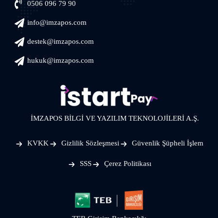
0506 096 79 90
info@imzapos.com
destek@imzapos.com
hukuk@imzapos.com
İMZAPOS BİLGİ VE YAZILIM TEKNOLOJİLERİ A.Ş.
KVKK
Gizlilik Sözleşmesi
Güvenlik Şüpheli İşlem
SSS
Çerez Politikası